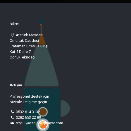
Adres
Atatürk Meydanı
Omurtak Caddesi
Erataman Sitesi B Girişi
Kat:4 Daire:7
Çorlu/Tekirdağ
İletişim
Profesyonel destek için
bizimle iletişime geçin.
0532 614 3132
0282 653 22 89
ozgul@ozgulbilgisayar.com